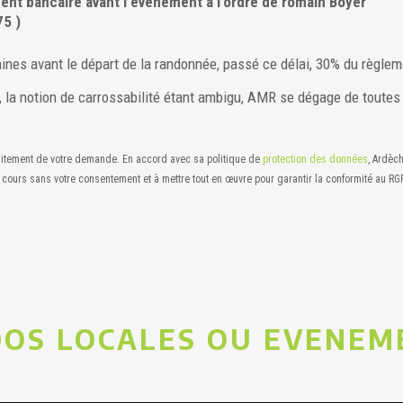
ement bancaire avant l'évenement à l'ordre de romain Boyer
5 )
aines avant le départ de la randonnée, passé ce délai, 30% du règlem
la notion de carrossabilité étant ambigu, AMR se dégage de toutes re
raitement de votre demande. En accord avec sa politique de
protection des données
, Ardèc
 cours sans votre consentement et à mettre tout en œuvre pour garantir la conformité au RG
OS LOCALES OU EVENEM