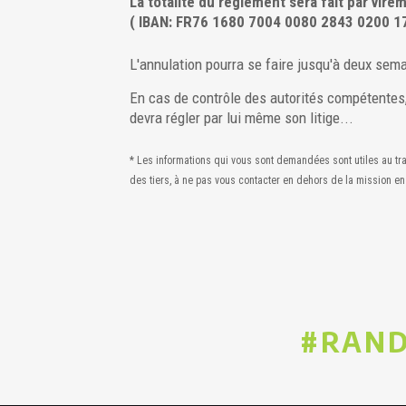
La totalité du règlement sera fait par vir
( IBAN: FR76 1680 7004 0080 2843 0200 17
L'annulation pourra se faire jusqu'à deux sem
En cas de contrôle des autorités compétentes, 
devra régler par lui même son litige...
* Les informations qui vous sont demandées sont utiles au t
des tiers, à ne pas vous contacter en dehors de la mission en
#RAND